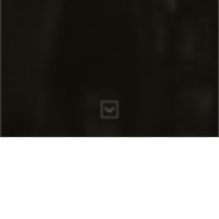
„der
STERN
” IN BAD HERSFELD
HOTEL | RESTAURANT