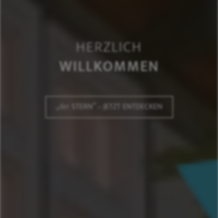
HERZLICH
WILLKOMMEN
„
der
STERN” – JETZT ENTDECKEN